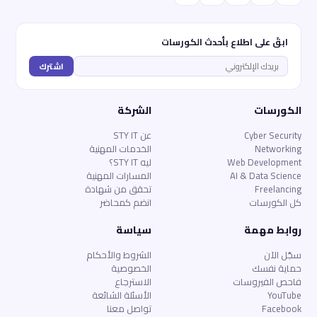
ابقَ على اطلاع بأحدث الكورسات
اشترك
الكورسات
الشركة
Cyber Security
عن STY IT
Networking
الخدمات المهنية
Web Development
ليه STY IT؟
AI & Data Science
المسارات المهنية
Freelancing
تحقق من شهادة
كل الكورسات
انضم كمحاضر
روابط مهمة
سياسة
سجّل الآن
الشروط والأحكام
حماية نفسك
الخصوصية
فاحص الفيروسات
الاسترجاع
YouTube
الأسئلة الشائعة
Facebook
تواصل معنا