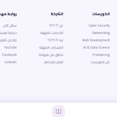
الكورسات
الشركة
روابط مه
Cyber Security
عن STY IT
سجّل الآن
Networking
الخدمات المهنية
حماية نفسك
Web Development
ليه STY IT؟
فاحص الفير
AI & Data Science
المسارات المهنية
YouTube
Freelancing
تحقق من شهادة
Facebook
كل الكورسات
انضم كمحاضر
LinkedIn