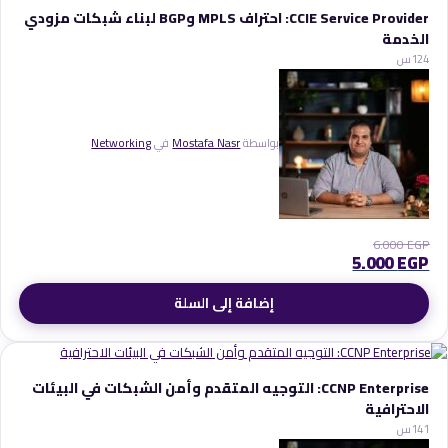
CCIE Service Provider: احتراف MPLS وBGP لبناء شبكات مزودي
الخدمة
4
12س
بواسطة
Mostafa Nasr
في
Networking
6.000
EGP
5.000
EGP
إضافة إلى السلة
CCNP Enterprise: التوجيه المتقدم وأمن الشبكات في البيئات
الاحترافية
1
14س