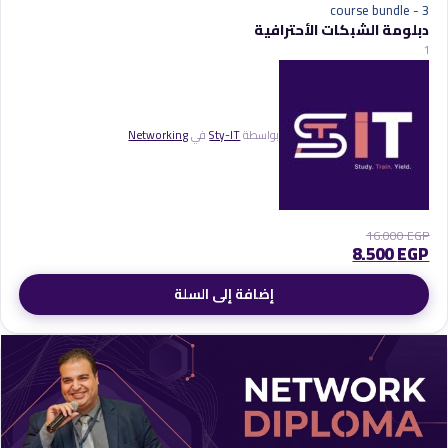
- course bundle
3
دبلومة الشبكات الأحترافية
1
بواسطة
Sty-IT
في
Networking
16.000
EGP
8.500
EGP
إضافة إلى السلة