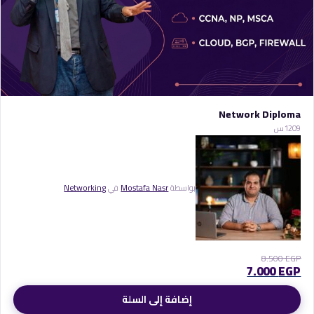
Network Diploma
9
120س
بواسطة
Mostafa Nasr
في
Networking
8.500
EGP
7.000
EGP
إضافة إلى السلة