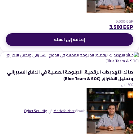
5.000
EGP
3.500
EGP
إضافة إلى السلة
صائد التهديدات الرقمية: الدبلومة العملية في الدفاع السيبراني
وتحليل الاختراق (Blue Team & SOC)
0
150س
بواسطة
Mostafa Nasr
في
Cyber Securtiy