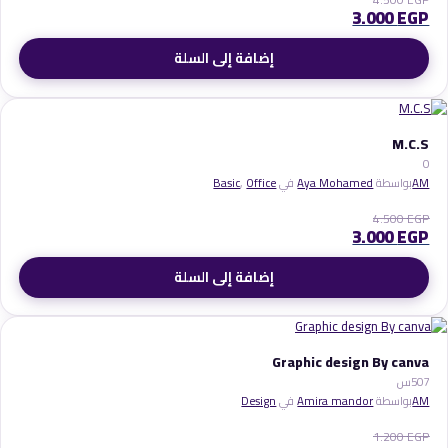
3.000
EGP
إضافة إلى السلة
M.C.S
0
AM
بواسطة
Aya Mohamed
في
Office
,
Basic
4.500
EGP
3.000
EGP
إضافة إلى السلة
Graphic design By canva
7
50س
AM
بواسطة
Amira mandor
في
Design
1.200
EGP