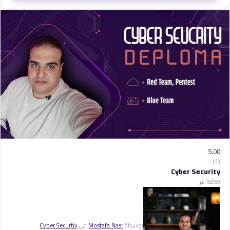
5.00
(1)
Cyber Security
69
150س
بواسطة
Mostafa Nasr
في
Cyber Securtiy