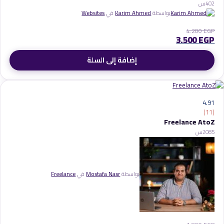
2
40س
بواسطة
Karim Ahmed
في
Websites
4.200
EGP
3.500
EGP
إضافة إلى السلة
4.91
(11)
Freelance AtoZ
85
20س
بواسطة
Mostafa Nasr
في
Freelance