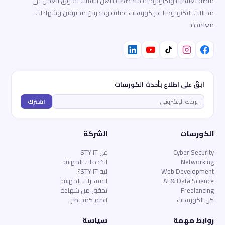
منصة تعليمية وتكنولوجية متخصصة تأهّل الشباب لسوق العمل في
مجالات التكنولوجيا عبر كورسات عملية ومدربين محترفين وشهادات
معتمدة.
ابقَ على اطلاع بأحدث الكورسات
اشترك
الكورسات
الشركة
Cyber Security
عن STY IT
Networking
الخدمات المهنية
Web Development
ليه STY IT؟
AI & Data Science
المسارات المهنية
Freelancing
تحقق من شهادة
كل الكورسات
انضم كمحاضر
روابط مهمة
سياسة