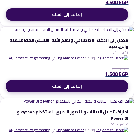
3.500
EGP
إضافة إلى السلة
مدخل إلى الذكاء الاصطناعي وتعلم الآلة: الأسس المفاهيمية
والرياضية
2
1س 31m
بواسطة
Eng Ahmed Hafez
في
Software Programming
,
AI
2.500
EGP
1.500
EGP
إضافة إلى السلة
احتراف تحليل البيانات والتصور البصري باستخدام Python و
Power BI
1
15س 51m
بواسطة
Eng Ahmed Hafez
في
Software Programming
,
AI