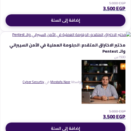
5.000
EGP
3.500
EGP
إضافة إلى السلة
مختبر الاختراق المتقدم: الدبلومة العملية في الأمن السيبراني
والـ Pentest
0
150س
بواسطة
Mostafa Nasr
في
Cyber Securtiy
5.000
EGP
3.500
EGP
إضافة إلى السلة