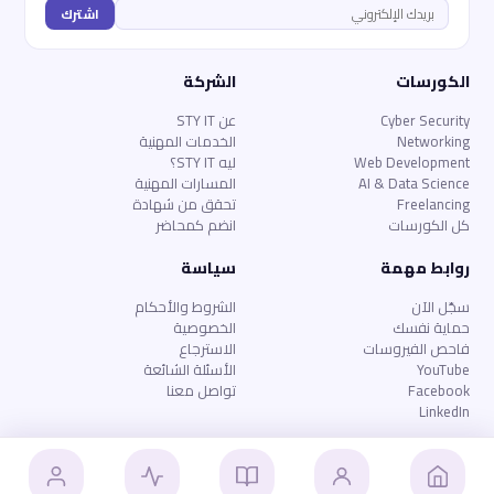
اشترك
الكورسات
الشركة
Cyber Security
عن STY IT
Networking
الخدمات المهنية
Web Development
ليه STY IT؟
AI & Data Science
المسارات المهنية
Freelancing
تحقق من شهادة
كل الكورسات
انضم كمحاضر
روابط مهمة
سياسة
سجّل الآن
الشروط والأحكام
حماية نفسك
الخصوصية
فاحص الفيروسات
الاسترجاع
YouTube
الأسئلة الشائعة
Facebook
تواصل معنا
LinkedIn
© 2026
STY IT
— جميع الحقوق محفوظة