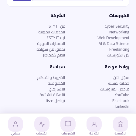
الكورسات
الشركة
Cyber Security
عن STY IT
Networking
الخدمات المهنية
Web Development
ليه STY IT؟
AI & Data Science
المسارات المهنية
Freelancing
تحقق من شهادة
كل الكورسات
انضم كمحاضر
روابط مهمة
سياسة
سجّل الآن
الشروط والأحكام
حماية نفسك
الخصوصية
فاحص الفيروسات
الاسترجاع
YouTube
الأسئلة الشائعة
Facebook
تواصل معنا
LinkedIn
© 2026
STY IT
— جميع الحقوق محفوظة
الخصوصية
الشروط
الاسترجاع
الأسئلة الشائعة
الرئيسية
الشركة
الكورسات
الخدمات
حسابي