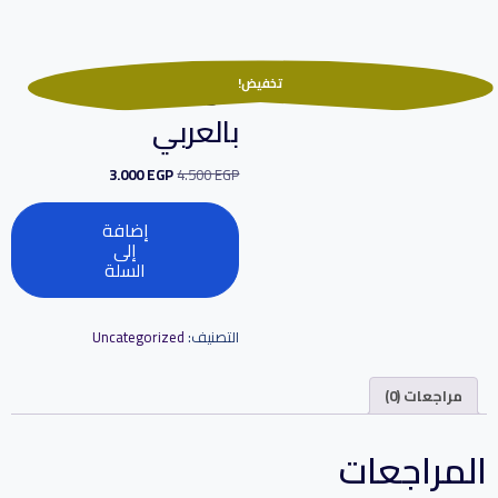
كورس جافا
تخفيض!
بالعربي
3.000
EGP
4.500
EGP
إضافة
إلى
السلة
التصنيف:
Uncategorized
مراجعات (0)
المراجعات