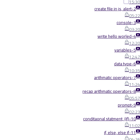
15:30
2-create file in js, alert
05:22
3-console
03:20
4-write hello worled
12:20
5-variables
12:47
6-data type
10:35
7-arithmatic operators
11:24
8-recap arithmatic operators
05:57
9-prompt
02:23
10-conditaonal statment, (if)
11:02
11-if, else, else if
04:26