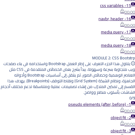
15- css variables
00:00
16- navbr, header
00:00
17- media query
00:00
18- media query
00:00
MODULE 2: CSS Bootstrp
يتناول هذا الجزء التعرف على إطار العمل Bootstrap واستخدامه في بناء صفحات
ويب متجاوبة بسرعة وسهولة. يبدأ بشرح بعض الخصائص المتقدمة في CSS مثل
العناصر الوهمية وخصائص الصور، ثم ينتقل إلى أساسيات Bootstrap وأدواته
الجاهزة، ونظام الشبكة (Grid System) ونقاط التوقف (Breakpoints). يهدف هذا
القسم إلى تمكين المتدرّب من إنشاء تصميمات عملية ومتناسقة تدعم مختلف أحجام
الشاشات بأسلوب منظم وواضح.
0/9
1- pseudo elements (after, before)
00:00
2- object fit
00:00
3- object fit