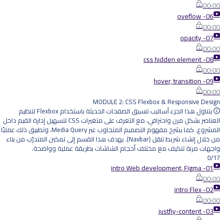
00:00
06- oveflow
00:00
07- opacity
00:00
08- css hidden element
00:00
09- hover, transition
00:00
MODULE 2: CSS Flexbox & Responsive Design
يتناول هذا الجزء أساليب تنسيق الصفحات الحديثة باستخدام Flexbox لتنظيم
العناصر بشكل مرن واحترافي، مع التعرف على متغيرات CSS لتسهيل إدارة القيم داخل
المشروع. كما يشرح مفهوم التصميم المتجاوب عبر Media Query، وتطبيق ذلك عمليًا
من خلال إنشاء شريط تنقل (Navbar). يهدف هذا القسم إلى تمكين المتدرّب من بناء
واجهات مرنة تتكيف مع مختلف أحجام الشاشات بطريقة عملية وواضحة.
0/17
01- intro Web development, Figma
00:00
02- intro Flex
00:00
03- justfiy-content