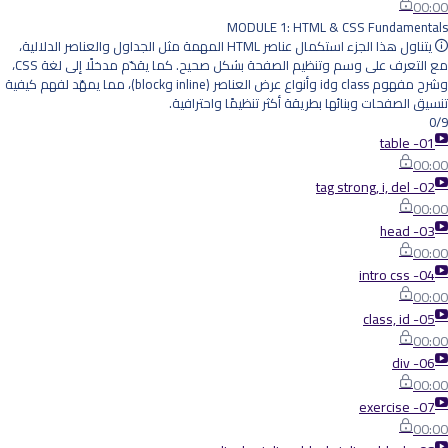
00:00
MODULE 1: HTML & CSS Fundamentals
يتناول هذا الجزء استكمال عناصر HTML المهمة مثل الجداول والعناصر الدلالية،
مع التعرف على وسم وتنظيم الصفحة بشكل صحيح. كما يقدّم مدخلًا إلى لغة CSS،
وشرح مفهوم class وid وأنواع عرض العناصر (inline وblock)، مما يمهّد لفهم كيفية
تنسيق الصفحات وبنائها بطريقة أكثر تنظيمًا واحترافية.
0/9
01- table
00:00
02- tag strong, i, del
00:00
03- head
00:00
04- intro css
00:00
05- class, id
00:00
06- div
00:00
07- exercise
00:00