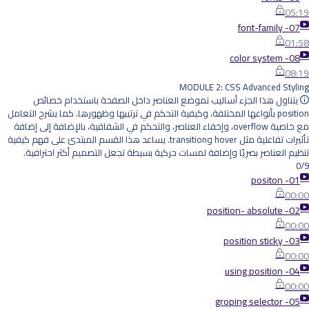
05:19
07- font-family
01:58
08- color system
08:19
MODULE 2: CSS Advanced Styling
يتناول هذا الجزء أساليب تموضع العناصر داخل الصفحة باستخدام خصائص
position بأنواعها المختلفة، وكيفية التحكم في ترتيبها وظهورها. كما يشرح التعامل
مع خاصية overflow، وإخفاء العناصر، والتحكم في الشفافية، بالإضافة إلى إضافة
تأثيرات تفاعلية مثل hover وtransition. يساعد هذا القسم المبتدئ على فهم كيفية
تنظيم العناصر بصريًا وإضافة لمسات حركية بسيطة تجعل التصميم أكثر احترافية.
0/9
01- positon
00:00
02- position- absolute
00:00
03- position sticky
00:00
04- using position
00:00
05- groping selector