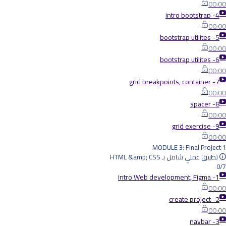
00:00
4- intro bootstrap
00:00
5- bootstrap utilites
00:00
6- bootstrap utilites
00:00
7- grid breakpoints, container
00:00
8- spacer
00:00
9- grid exercise
00:00
MODULE 3: Final Project 1
تطبيق عملي شامل بـ HTML &amp; CSS
0/7
1- intro Web development, Figma
00:00
2- create project
00:00
3- navbar