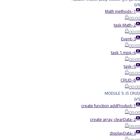
0/6
1-Math methods
00:00
2-task Math
00:00
3-Event
00:00
4-task 1.mp4
00:00
5-task
00:00
6-CRUD
00:00
MODULE 5: JS CRUD
0/5
1-create function addProduct
00:00
2-create array, clearData
00:00
3-displayData