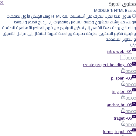
محتوى الدورة
MODULE 1: HTML Basics
يتناول هذا الجزء التعرف على أساسيات لغة HTML وبناء الهيكل الأول لصفحات
الويب، من إنشاء المشروع وكتابة العناوين والفقرات، إلى إدراج الصور والروابط
والنماذج. يهدف هذا القسم إلى تمكين المبتدئ من فهم العناصر الأساسية للصفحة
وكيفية تنظيم المحتوى بطريقة صحيحة وواضحة تمهيدًا للانتقال إلى مراحل التنسيق
والتطوير المتقدمة.
0/7
01- intro web
00:00
02- create project, heading
00:00
03- p, span
00:00
04- img, br
00:00
05- anchor, hr
00:00
06- traget
00:00
07- forms, input