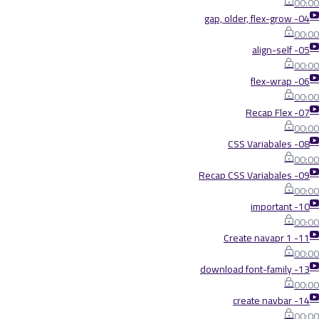
00:00
04- gap, older, flex-grow
00:00
05- align-self
00:00
06- flex-wrap
00:00
07- Recap Flex
00:00
08- CSS Variabales
00:00
09- Recap CSS Variabales
00:00
10- important
00:00
11- Create navapr 1
00:00
13- download font-family
00:00
14- create navbar
00:00