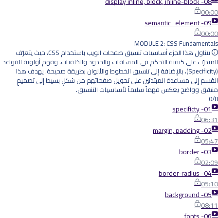
08- display inline, block, inline-block
00:00
09- semantic_element
00:00
MODULE 2: CSS Fundamentals
يتناول هذا الجزء أساسيات تنسيق صفحات الويب باستخدام CSS، حيث يتعرّف
المتدرّب على كيفية التحكم في المسافات والحدود والخلفيات، وفهم أولوية القواعد
(Specificity)، بالإضافة إلى تنسيق الخطوط والألوان بطريقة صحيحة. يهدف هذا
القسم إلى مساعدة المبتدئين على تحويل صفحاتهم من شكلٍ بسيط إلى تصميمٍ
منسّق وواضح يعكس فهماً سليماً لأساسيات التنسيق.
0/8
01- specificty
06:31
02- margin, padding
05:47
03- border
02:09
04- border-radius
05:10
05- background
08:11
06- fonts