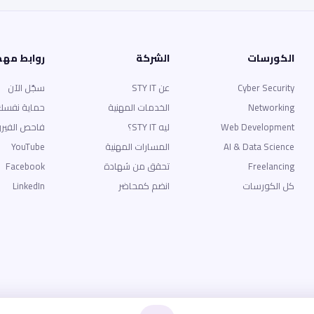
الكورسات
الشركة
روابط مه
Cyber Security
عن STY IT
سجّل الآن
Networking
الخدمات المهنية
حماية نفسك
Web Development
ليه STY IT؟
فاحص الفير
AI & Data Science
المسارات المهنية
YouTube
Freelancing
تحقق من شهادة
Facebook
كل الكورسات
انضم كمحاضر
LinkedIn