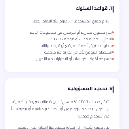
٦. قواعد السلوك
يُلتزم جميع المستخدمين باحترام بيئة التعلم. يُحظر:
نشر محتوى مسيء أو تحريضي في مجموعات الدعم
انتحال شخصية مدرب أو موظف STY IT
محاولة اختراق أنظمة الموقع أو قواعد بياناته
استخدام الموقع لأغراض تجارية غير مرخصة
مشاركة أكواد الكورسات أو الاختبارات مع الآخرين
٧. تحديد المسؤولية
تُقدَّم خدمات STY IT "كما هي" دون ضمانات صريحة أو ضمنية.
لن تكون STY IT مسؤولة عن أي أضرار غير مباشرة أو تبعية تنشأ
عن استخدام خدماتنا.
في جميع الأحوال، لن تتجاوز مسؤوليتنا المبلغ الذي دفعته