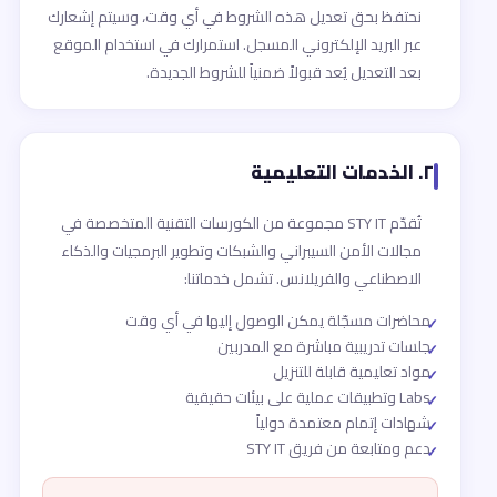
نحتفظ بحق تعديل هذه الشروط في أي وقت، وسيتم إشعارك
عبر البريد الإلكتروني المسجل. استمرارك في استخدام الموقع
بعد التعديل يُعد قبولاً ضمنياً للشروط الجديدة.
٢. الخدمات التعليمية
تُقدّم STY IT مجموعة من الكورسات التقنية المتخصصة في
مجالات الأمن السيبراني والشبكات وتطوير البرمجيات والذكاء
الاصطناعي والفريلانس. تشمل خدماتنا:
محاضرات مسجّلة يمكن الوصول إليها في أي وقت
جلسات تدريبية مباشرة مع المدربين
مواد تعليمية قابلة للتنزيل
Labs وتطبيقات عملية على بيئات حقيقية
شهادات إتمام معتمدة دولياً
دعم ومتابعة من فريق STY IT