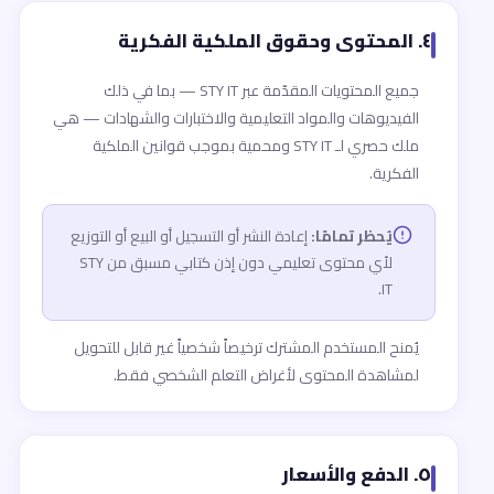
٤. المحتوى وحقوق الملكية الفكرية
جميع المحتويات المقدّمة عبر STY IT — بما في ذلك
الفيديوهات والمواد التعليمية والاختبارات والشهادات — هي
ملك حصري لـ STY IT ومحمية بموجب قوانين الملكية
الفكرية.
يُحظر تمامًا:
إعادة النشر أو التسجيل أو البيع أو التوزيع
لأي محتوى تعليمي دون إذن كتابي مسبق من STY
IT.
يُمنح المستخدم المشترك ترخيصاً شخصياً غير قابل للتحويل
لمشاهدة المحتوى لأغراض التعلم الشخصي فقط.
٥. الدفع والأسعار