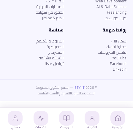
Web Development
ليه STY IT؟
AI & Data Science
المسارات المهنية
Freelancing
تحقق من شهادة
كل الكورسات
انضم كمحاضر
روابط مهمة
سياسة
سجّل الآن
الشروط والأحكام
حماية نفسك
الخصوصية
فاحص الفيروسات
الاسترجاع
YouTube
الأسئلة الشائعة
Facebook
تواصل معنا
LinkedIn
© 2026
STY IT
— جميع الحقوق محفوظة
الخصوصية
الشروط
الاسترجاع
الأسئلة الشائعة
الرئيسية
الشركة
الكورسات
الخدمات
حسابي