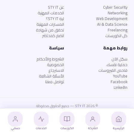
Cyber Security
عن STY IT
Networking
الخدمات المهنية
Web Development
ليه STY IT؟
AI & Data Science
المسارات المهنية
Freelancing
تحقق من شهادة
كل الكورسات
انضم كمحاضر
روابط مهمة
سياسة
سجّل الآن
الشروط والأحكام
حماية نفسك
الخصوصية
فاحص الفيروسات
الاسترجاع
YouTube
الأسئلة الشائعة
Facebook
تواصل معنا
LinkedIn
© 2026
STY IT
— جميع الحقوق محفوظة
الخصوصية
الشروط
الاسترجاع
الأسئلة الشائعة
الرئيسية
الشركة
الكورسات
الخدمات
حسابي