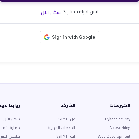
ليس لديك حساب؟
سجّل الآن
الكورسات
الشركة
روابط مه
Cyber Security
عن STY IT
سجّل الآن
Networking
الخدمات المهنية
حماية نفسك
Web Development
ليه STY IT؟
فاحص الفير