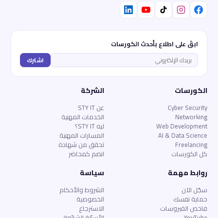
ابقَ على اطلاع بأحدث الكورسات
اشترك
الكورسات
الشركة
Cyber Security
عن STY IT
Networking
الخدمات المهنية
Web Development
ليه STY IT؟
AI & Data Science
المسارات المهنية
Freelancing
تحقق من شهادة
كل الكورسات
انضم كمحاضر
روابط مهمة
سياسة
سجّل الآن
الشروط والأحكام
حماية نفسك
الخصوصية
فاحص الفيروسات
الاسترجاع
YouTube
الأسئلة الشائعة