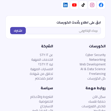
ابقَ على اطلاع بأحدث الكورسات
اشترك
الكورسات
الشركة
Cyber Security
عن STY IT
Networking
الخدمات المهنية
Web Development
ليه STY IT؟
AI & Data Science
المسارات المهنية
Freelancing
تحقق من شهادة
كل الكورسات
انضم كمحاضر
روابط مهمة
سياسة
سجّل الآن
الشروط والأحكام
حماية نفسك
الخصوصية
فاحص الفيروسات
الاسترجاع
YouTube
الأسئلة الشائعة