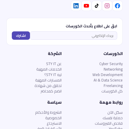
ابقَ على اطلاع بأحدث الكورسات
اشترك
الكورسات
الشركة
Cyber Security
عن STY IT
Networking
الخدمات المهنية
Web Development
ليه STY IT؟
AI & Data Science
المسارات المهنية
Freelancing
تحقق من شهادة
كل الكورسات
انضم كمحاضر
روابط مهمة
سياسة
سجّل الآن
الشروط والأحكام
حماية نفسك
الخصوصية
فاحص الفيروسات
الاسترجاع
YouTube
الأسئلة الشائعة