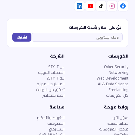
ابقَ على اطلاع بأحدث الكورسات
اشترك
الكورسات
الشركة
Cyber Security
عن STY IT
Networking
الخدمات المهنية
Web Development
ليه STY IT؟
AI & Data Science
المسارات المهنية
Freelancing
تحقق من شهادة
كل الكورسات
انضم كمحاضر
روابط مهمة
سياسة
سجّل الآن
الشروط والأحكام
حماية نفسك
الخصوصية
فاحص الفيروسات
الاسترجاع
YouTube
الأسئلة الشائعة