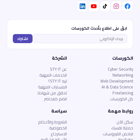
ابقَ على اطلاع بأحدث الكورسات
اشترك
الكورسات
الشركة
Cyber Security
عن STY IT
Networking
الخدمات المهنية
Web Development
ليه STY IT؟
AI & Data Science
المسارات المهنية
Freelancing
تحقق من شهادة
كل الكورسات
انضم كمحاضر
روابط مهمة
سياسة
سجّل الآن
الشروط والأحكام
حماية نفسك
الخصوصية
فاحص الفيروسات
الاسترجاع
YouTube
الأسئلة الشائعة