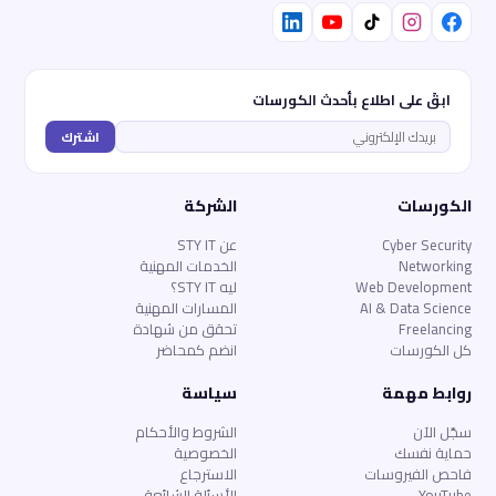
ابقَ على اطلاع بأحدث الكورسات
اشترك
الكورسات
الشركة
Cyber Security
عن STY IT
Networking
الخدمات المهنية
Web Development
ليه STY IT؟
AI & Data Science
المسارات المهنية
Freelancing
تحقق من شهادة
كل الكورسات
انضم كمحاضر
روابط مهمة
سياسة
سجّل الآن
الشروط والأحكام
حماية نفسك
الخصوصية
فاحص الفيروسات
الاسترجاع
YouTube
الأسئلة الشائعة