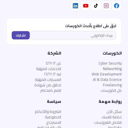
ابقَ على اطلاع بأحدث الكورسات
اشترك
الكورسات
الشركة
Cyber Security
عن STY IT
Networking
الخدمات المهنية
Web Development
ليه STY IT؟
AI & Data Science
المسارات المهنية
Freelancing
تحقق من شهادة
كل الكورسات
انضم كمحاضر
روابط مهمة
سياسة
سجّل الآن
الشروط والأحكام
حماية نفسك
الخصوصية
فاحص الفيروسات
الاسترجاع
YouTube
الأسئلة الشائعة