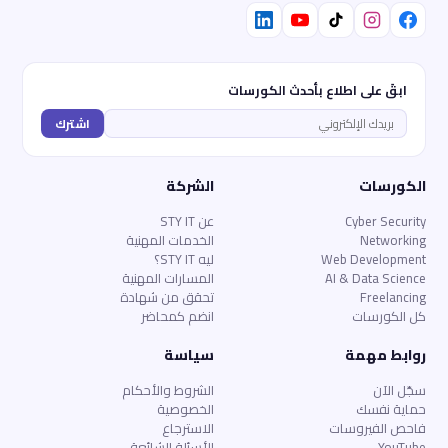
ابقَ على اطلاع بأحدث الكورسات
اشترك
الكورسات
الشركة
Cyber Security
عن STY IT
Networking
الخدمات المهنية
Web Development
ليه STY IT؟
AI & Data Science
المسارات المهنية
Freelancing
تحقق من شهادة
كل الكورسات
انضم كمحاضر
روابط مهمة
سياسة
سجّل الآن
الشروط والأحكام
حماية نفسك
الخصوصية
فاحص الفيروسات
الاسترجاع
YouTube
الأسئلة الشائعة