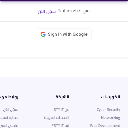
ليس لديك حساب؟
سجّل الآن
الكورسات
الشركة
روابط مه
Cyber Security
عن STY IT
سجّل الآن
Networking
الخدمات المهنية
حماية نفسك
Web Development
ليه STY IT؟
فاحص الفير