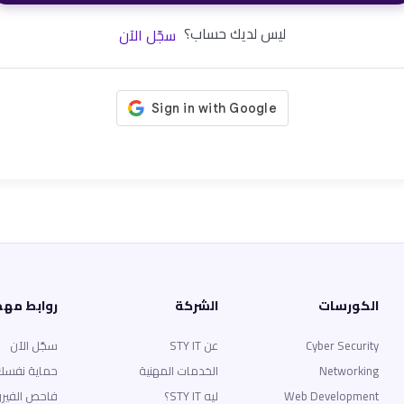
ليس لديك حساب؟
سجّل الآن
الكورسات
الشركة
روابط مه
Cyber Security
عن STY IT
سجّل الآن
Networking
الخدمات المهنية
حماية نفسك
Web Development
ليه STY IT؟
فاحص الفير