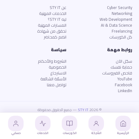
Cyber Security
عن STY IT
Networking
الخدمات المهنية
Web Development
ليه STY IT؟
AI & Data Science
المسارات المهنية
Freelancing
تحقق من شهادة
كل الكورسات
انضم كمحاضر
روابط مهمة
سياسة
سجّل الآن
الشروط والأحكام
حماية نفسك
الخصوصية
فاحص الفيروسات
الاسترجاع
YouTube
الأسئلة الشائعة
Facebook
تواصل معنا
LinkedIn
© 2026
STY IT
— جميع الحقوق محفوظة
الخصوصية
الشروط
الاسترجاع
الأسئلة الشائعة
الرئيسية
الشركة
الكورسات
الخدمات
حسابي