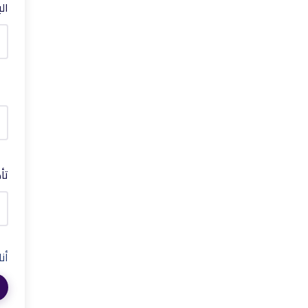
ال
تأ
أن