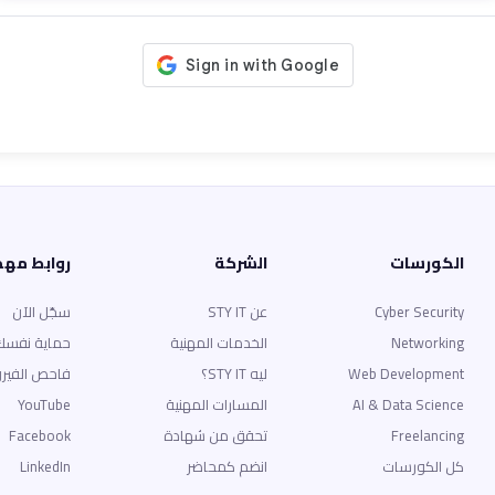
الكورسات
الشركة
روابط مه
Cyber Security
عن STY IT
سجّل الآن
Networking
الخدمات المهنية
حماية نفسك
Web Development
ليه STY IT؟
فاحص الفير
AI & Data Science
المسارات المهنية
YouTube
Freelancing
تحقق من شهادة
Facebook
كل الكورسات
انضم كمحاضر
LinkedIn