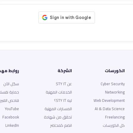
الكورسات
الشركة
روابط مه
Cyber Security
عن STY IT
سجّل الآن
Networking
الخدمات المهنية
حماية نفسك
Web Development
ليه STY IT؟
فاحص الفير
AI & Data Science
المسارات المهنية
YouTube
Freelancing
تحقق من شهادة
Facebook
كل الكورسات
انضم كمحاضر
LinkedIn