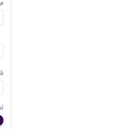
ال
تأ
أن