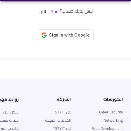
ليس لديك حساب؟
سجّل الآن
الكورسات
الشركة
روابط مه
Cyber Security
عن STY IT
سجّل الآن
Networking
الخدمات المهنية
حماية نفسك
Web Development
ليه STY IT؟
فاحص الفير