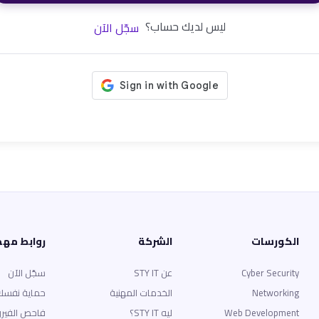
ليس لديك حساب؟
سجّل الآن
الكورسات
الشركة
روابط مه
Cyber Security
عن STY IT
سجّل الآن
Networking
الخدمات المهنية
حماية نفسك
Web Development
ليه STY IT؟
فاحص الفير