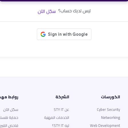
ليس لديك حساب؟
سجّل الآن
الكورسات
الشركة
روابط مه
Cyber Security
عن STY IT
سجّل الآن
Networking
الخدمات المهنية
حماية نفسك
Web Development
ليه STY IT؟
فاحص الفير