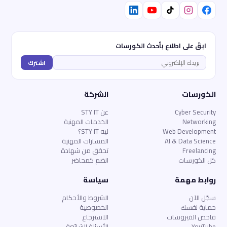
ابقَ على اطلاع بأحدث الكورسات
اشترك
الكورسات
الشركة
Cyber Security
عن STY IT
Networking
الخدمات المهنية
Web Development
ليه STY IT؟
AI & Data Science
المسارات المهنية
Freelancing
تحقق من شهادة
كل الكورسات
انضم كمحاضر
روابط مهمة
سياسة
سجّل الآن
الشروط والأحكام
حماية نفسك
الخصوصية
فاحص الفيروسات
الاسترجاع
YouTube
الأسئلة الشائعة