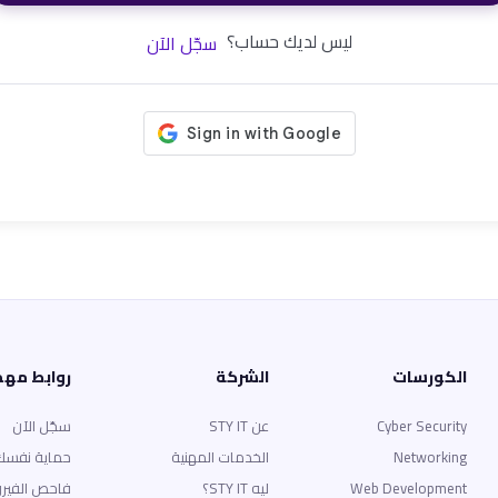
ليس لديك حساب؟
سجّل الآن
الكورسات
الشركة
روابط مه
Cyber Security
عن STY IT
سجّل الآن
Networking
الخدمات المهنية
حماية نفسك
Web Development
ليه STY IT؟
فاحص الفير