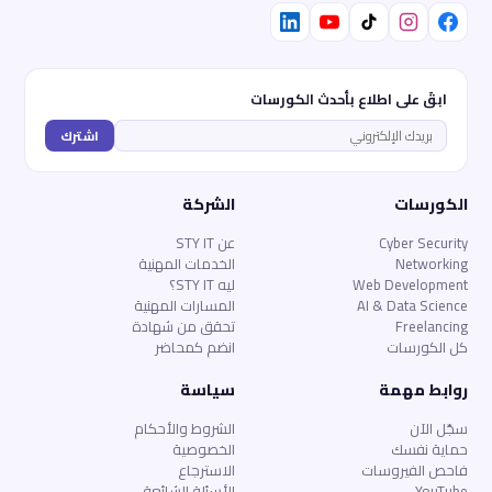
ابقَ على اطلاع بأحدث الكورسات
اشترك
الكورسات
الشركة
Cyber Security
عن STY IT
Networking
الخدمات المهنية
Web Development
ليه STY IT؟
AI & Data Science
المسارات المهنية
Freelancing
تحقق من شهادة
كل الكورسات
انضم كمحاضر
روابط مهمة
سياسة
سجّل الآن
الشروط والأحكام
حماية نفسك
الخصوصية
فاحص الفيروسات
الاسترجاع
YouTube
الأسئلة الشائعة