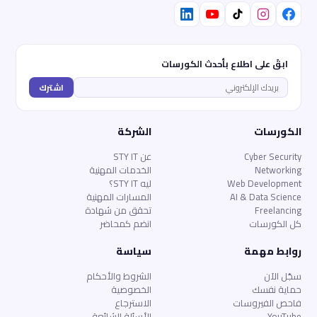
ابقَ على اطلاع بأحدث الكورسات
اشترك
الكورسات
الشركة
Cyber Security
عن STY IT
Networking
الخدمات المهنية
Web Development
ليه STY IT؟
AI & Data Science
المسارات المهنية
Freelancing
تحقق من شهادة
كل الكورسات
انضم كمحاضر
روابط مهمة
سياسة
سجّل الآن
الشروط والأحكام
حماية نفسك
الخصوصية
فاحص الفيروسات
الاسترجاع
YouTube
الأسئلة الشائعة