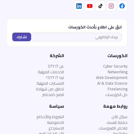
ابقَ على اطلاع بأحدث الكورسات
اشترك
الكورسات
الشركة
Cyber Security
عن STY IT
Networking
الخدمات المهنية
Web Development
ليه STY IT؟
AI & Data Science
المسارات المهنية
Freelancing
تحقق من شهادة
كل الكورسات
انضم كمحاضر
روابط مهمة
سياسة
سجّل الآن
الشروط والأحكام
حماية نفسك
الخصوصية
فاحص الفيروسات
الاسترجاع
YouTube
الأسئلة الشائعة