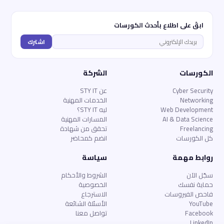
ابقَ على اطلاع بأحدث الكورسات
اشترك
الكورسات
الشركة
Cyber Security
عن STY IT
Networking
الخدمات المهنية
Web Development
ليه STY IT؟
AI & Data Science
المسارات المهنية
Freelancing
تحقق من شهادة
كل الكورسات
انضم كمحاضر
روابط مهمة
سياسة
سجّل الآن
الشروط والأحكام
حماية نفسك
الخصوصية
فاحص الفيروسات
الاسترجاع
YouTube
الأسئلة الشائعة
Facebook
تواصل معنا
LinkedIn