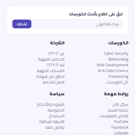
ابقَ على اطلاع بأحدث الكورسات
اشترك
الكورسات
الشركة
Cyber Security
عن STY IT
Networking
الخدمات المهنية
Web Development
ليه STY IT؟
AI & Data Science
المسارات المهنية
Freelancing
تحقق من شهادة
كل الكورسات
انضم كمحاضر
روابط مهمة
سياسة
سجّل الآن
الشروط والأحكام
حماية نفسك
الخصوصية
فاحص الفيروسات
الاسترجاع
YouTube
الأسئلة الشائعة
Facebook
تواصل معنا
LinkedIn