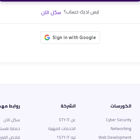
ليس لديك حساب؟
سجّل الآن
الكورسات
الشركة
روابط مه
Cyber Security
عن STY IT
سجّل الآن
Networking
الخدمات المهنية
حماية نفسك
Web Development
ليه STY IT؟
فاحص الفير