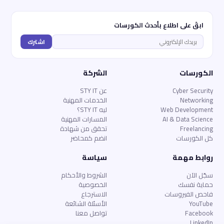
ابقَ على اطلاع بأحدث الكورسات
اشترك
الكورسات
الشركة
Cyber Security
عن STY IT
Networking
الخدمات المهنية
Web Development
ليه STY IT؟
AI & Data Science
المسارات المهنية
Freelancing
تحقق من شهادة
كل الكورسات
انضم كمحاضر
روابط مهمة
سياسة
سجّل الآن
الشروط والأحكام
حماية نفسك
الخصوصية
فاحص الفيروسات
الاسترجاع
YouTube
الأسئلة الشائعة
Facebook
تواصل معنا
LinkedIn