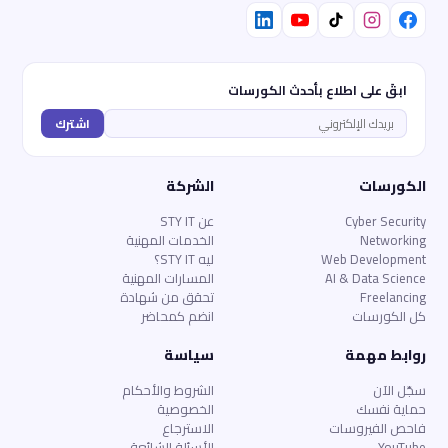
ابقَ على اطلاع بأحدث الكورسات
اشترك
الكورسات
الشركة
Cyber Security
عن STY IT
Networking
الخدمات المهنية
Web Development
ليه STY IT؟
AI & Data Science
المسارات المهنية
Freelancing
تحقق من شهادة
كل الكورسات
انضم كمحاضر
روابط مهمة
سياسة
سجّل الآن
الشروط والأحكام
حماية نفسك
الخصوصية
فاحص الفيروسات
الاسترجاع
YouTube
الأسئلة الشائعة