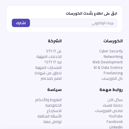
ابقَ على اطلاع بأحدث الكورسات
اشترك
الكورسات
الشركة
Cyber Security
عن STY IT
Networking
الخدمات المهنية
Web Development
ليه STY IT؟
AI & Data Science
المسارات المهنية
Freelancing
تحقق من شهادة
كل الكورسات
انضم كمحاضر
روابط مهمة
سياسة
سجّل الآن
الشروط والأحكام
حماية نفسك
الخصوصية
فاحص الفيروسات
الاسترجاع
YouTube
الأسئلة الشائعة
Facebook
تواصل معنا
LinkedIn