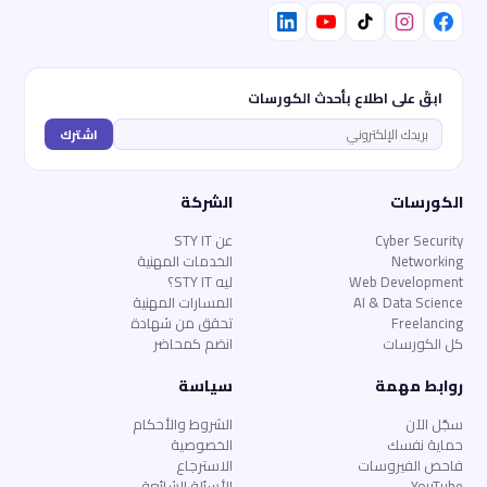
ابقَ على اطلاع بأحدث الكورسات
اشترك
الكورسات
الشركة
Cyber Security
عن STY IT
Networking
الخدمات المهنية
Web Development
ليه STY IT؟
AI & Data Science
المسارات المهنية
Freelancing
تحقق من شهادة
كل الكورسات
انضم كمحاضر
روابط مهمة
سياسة
سجّل الآن
الشروط والأحكام
حماية نفسك
الخصوصية
فاحص الفيروسات
الاسترجاع
YouTube
الأسئلة الشائعة