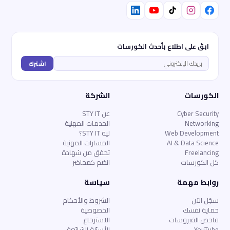
ابقَ على اطلاع بأحدث الكورسات
اشترك
الكورسات
الشركة
Cyber Security
عن STY IT
Networking
الخدمات المهنية
Web Development
ليه STY IT؟
AI & Data Science
المسارات المهنية
Freelancing
تحقق من شهادة
كل الكورسات
انضم كمحاضر
روابط مهمة
سياسة
سجّل الآن
الشروط والأحكام
حماية نفسك
الخصوصية
فاحص الفيروسات
الاسترجاع
YouTube
الأسئلة الشائعة