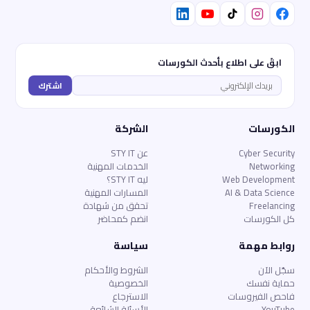
ابقَ على اطلاع بأحدث الكورسات
اشترك
الكورسات
الشركة
Cyber Security
عن STY IT
Networking
الخدمات المهنية
Web Development
ليه STY IT؟
AI & Data Science
المسارات المهنية
Freelancing
تحقق من شهادة
كل الكورسات
انضم كمحاضر
روابط مهمة
سياسة
سجّل الآن
الشروط والأحكام
حماية نفسك
الخصوصية
فاحص الفيروسات
الاسترجاع
YouTube
الأسئلة الشائعة