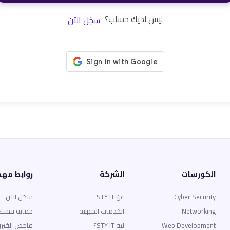
ليس لديك حساب؟
سجّل الآن
الكورسات
الشركة
روابط مه
Cyber Security
عن STY IT
سجّل الآن
Networking
الخدمات المهنية
حماية نفسك
Web Development
ليه STY IT؟
فاحص الفير