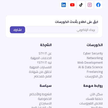
ابقَ على اطلاع بأحدث الكورسات
اشترك
الكورسات
الشركة
Cyber Security
عن STY IT
Networking
الخدمات المهنية
Web Development
ليه STY IT؟
AI & Data Science
المسارات المهنية
Freelancing
تحقق من شهادة
كل الكورسات
انضم كمحاضر
روابط مهمة
سياسة
سجّل الآن
الشروط والأحكام
حماية نفسك
الخصوصية
فاحص الفيروسات
الاسترجاع
YouTube
الأسئلة الشائعة