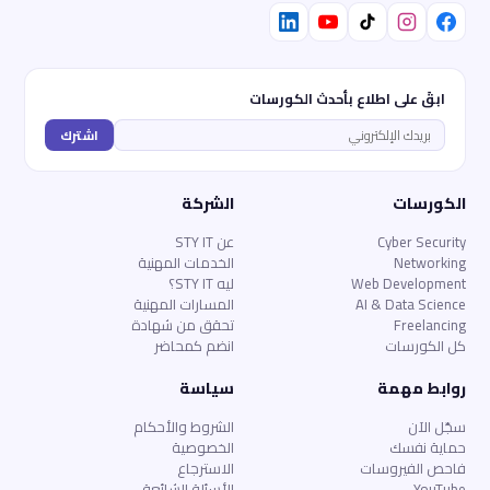
ابقَ على اطلاع بأحدث الكورسات
اشترك
الكورسات
الشركة
Cyber Security
عن STY IT
Networking
الخدمات المهنية
Web Development
ليه STY IT؟
AI & Data Science
المسارات المهنية
Freelancing
تحقق من شهادة
كل الكورسات
انضم كمحاضر
روابط مهمة
سياسة
سجّل الآن
الشروط والأحكام
حماية نفسك
الخصوصية
فاحص الفيروسات
الاسترجاع
YouTube
الأسئلة الشائعة