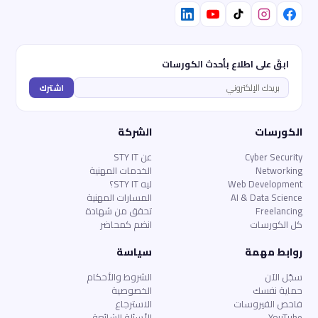
ابقَ على اطلاع بأحدث الكورسات
اشترك
الكورسات
الشركة
Cyber Security
عن STY IT
Networking
الخدمات المهنية
Web Development
ليه STY IT؟
AI & Data Science
المسارات المهنية
Freelancing
تحقق من شهادة
كل الكورسات
انضم كمحاضر
روابط مهمة
سياسة
سجّل الآن
الشروط والأحكام
حماية نفسك
الخصوصية
فاحص الفيروسات
الاسترجاع
YouTube
الأسئلة الشائعة