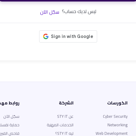
ليس لديك حساب؟
سجّل الآن
الكورسات
الشركة
روابط مه
Cyber Security
عن STY IT
سجّل الآن
Networking
الخدمات المهنية
حماية نفسك
Web Development
ليه STY IT؟
فاحص الفير