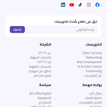
ابقَ على اطلاع بأحدث الكورسات
اشترك
الكورسات
الشركة
Cyber Security
عن STY IT
Networking
الخدمات المهنية
Web Development
ليه STY IT؟
AI & Data Science
المسارات المهنية
Freelancing
تحقق من شهادة
كل الكورسات
انضم كمحاضر
روابط مهمة
سياسة
سجّل الآن
الشروط والأحكام
حماية نفسك
الخصوصية
فاحص الفيروسات
الاسترجاع
YouTube
الأسئلة الشائعة