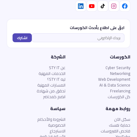
ابقَ على اطلاع بأحدث الكورسات
اشترك
الكورسات
الشركة
Cyber Security
عن STY IT
Networking
الخدمات المهنية
Web Development
ليه STY IT؟
AI & Data Science
المسارات المهنية
Freelancing
تحقق من شهادة
كل الكورسات
انضم كمحاضر
روابط مهمة
سياسة
سجّل الآن
الشروط والأحكام
حماية نفسك
الخصوصية
فاحص الفيروسات
الاسترجاع
YouTube
الأسئلة الشائعة