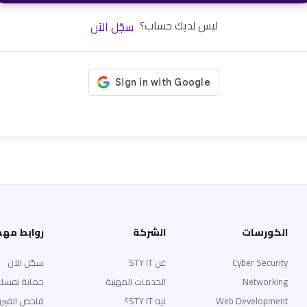
ليس لديك حساب؟
سجّل الآن
الكورسات
الشركة
روابط مه
Cyber Security
عن STY IT
سجّل الآن
Networking
الخدمات المهنية
حماية نفسك
Web Development
ليه STY IT؟
فاحص الفير